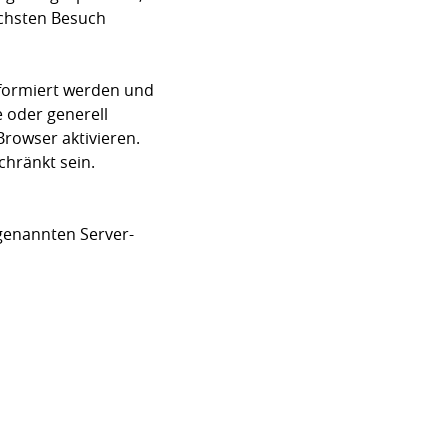
ächsten Besuch
nformiert werden und
e oder generell
rowser aktivieren.
chränkt sein.
 genannten Server-