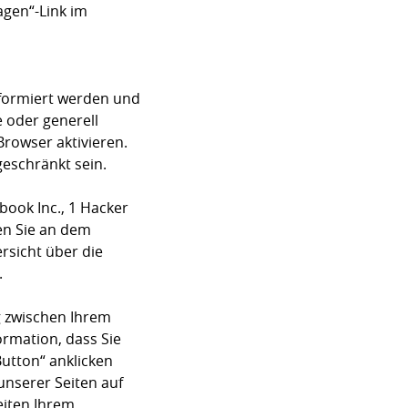
agen“-Link im
nformiert werden und
e oder generell
rowser aktivieren.
geschränkt sein.
book Inc., 1 Hacker
nen Sie an dem
rsicht über die
.
g zwischen Ihrem
rmation, dass Sie
Button“ anklicken
unserer Seiten auf
eiten Ihrem