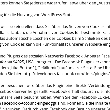
ers können Sie jederzeit widerrufen, etwa über den „Austr
g für die Nutzung von WordPress Stats
wser so einstellen, dass Sie über das Setzen von Cookies i
lfall erlauben, die Annahme von Cookies für bestimmte Fäll
das automatische Löschen der Cookies beim Schließen des B
g von Cookies kann die Funktionalität unserer Webseite ein
ind Plugins des sozialen Netzwerks Facebook, Anbieter Face
ifornia 94025, USA, integriert. Die Facebook-Plugins erken
em „Like-Button“ („Gefällt mir“) auf unserer Seite. Eine Übe
den Sie hier: http://developers.facebook.com/docs/plugins/
ten besuchen, wird über das Plugin eine direkte Verbindun
ebook-Server hergestellt. Facebook erhält dadurch die Info
 unsere Seite besucht haben. Wenn Sie den Facebook „Like-
 Facebook-Account eingeloggt sind, können Sie die Inhalte 
il verlinken. Dadurch kann Facebook den Besuch unserer S