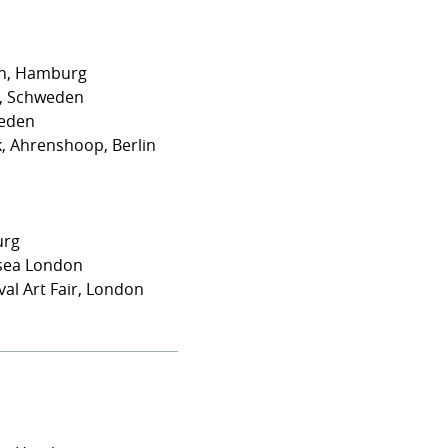
en, Hamburg
le, Schweden
weden
, Ahrenshoop, Berlin
urg
rsea London
l Art Fair, London