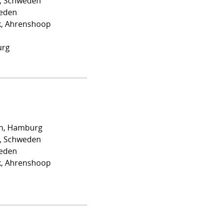
le, Schweden
weden
k, Ahrenshoop
urg
en, Hamburg
le, Schweden
weden
k, Ahrenshoop