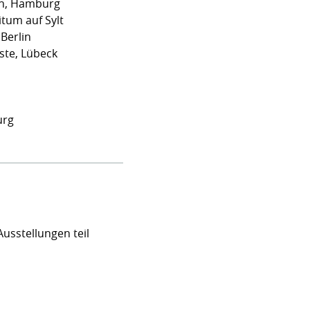
en, Hamburg
itum auf Sylt
 Berlin
ste, Lübeck
urg
usstellungen teil